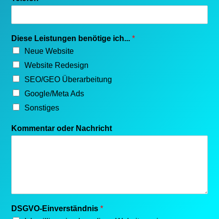
a
m
e
U
Diese Leistungen benötige ich...
*
n
t
Neue Website
e
Website Redesign
r
SEO/GEO Überarbeitung
n
e
Google/Meta Ads
h
Sonstiges
m
e
Kommentar oder Nachricht
n
DSGVO-Einverständnis
*